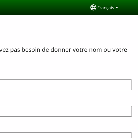
Français
Select your langu
avez pas besoin de donner votre nom ou votre